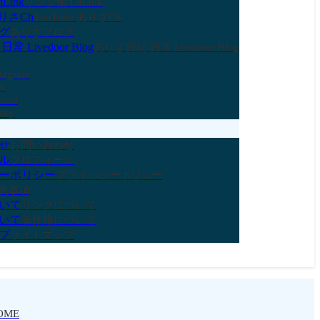
Link
リンク集 LitLink
ありさCh
YouTube ありさCh
グ
ありさブログ
 Livedoor Blog
ありさ日記 日常 Livedoor Blog
stagram
ok
erest
sky
せ
お問い合わせ
ル
プロフィール
ーポリシー
プライバシーポリシー
責事項
いて
リンクについて
いて
著作権について
プ
サイトマップ
OME