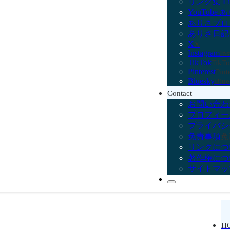
リンク集 Lit
YouTube 
ありさブロ
ありさ日記 日常
X
X
Instagram
In
TikTok
TikT
Pinterest
Pint
Bluesky
Blue
Contact
お問い合わ
プロフィー
プライバシ
免責事項
免
リンクにつ
著作権につ
サイトマッ
H