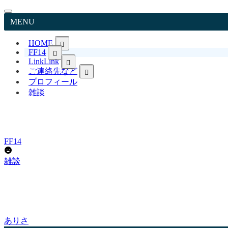
MENU
HOME
FF14
日本語TopPageへ戻る
Link
Link
Japanese
ご連絡先など
リンク集 LitLink
English
YouTube ありさCh
FF14英語表記&用語
プロフィール
お問い合わせ
ありさブログ
プロフィール
雑談
FF14日本語記事
ありさ日記 日常 Livedoor
プライバシーポリシー
X
FFXIV English page
免責事項
Instagram
リンクについて
TikTok
著作権について
Pinterest
サイトマップ
FF14
Bluesky
雑談
ありさ