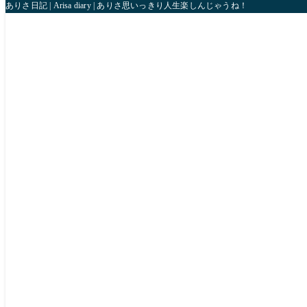
ありさ日記 | Arisa diary | ありさ思いっきり人生楽しんじゃうね！