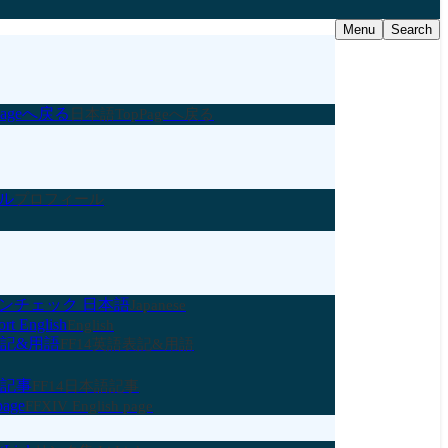
Menu
Search
ageへ戻る
日本語TopPageへ戻る
ル
プロフィール
ンチェック 日本語
Japanese
rt English
English
表記&用語
FF14英語表記&用語
語記事
FF14日本語記事
page
FFXIV English page