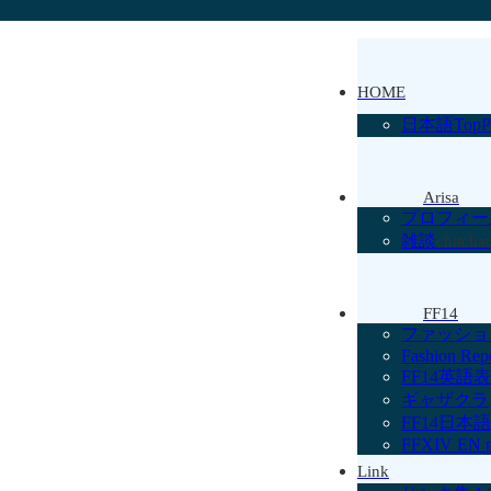
HOME
日本語TopP
Arisa
プロフィー
雑談
chitchat
FF14
ファッショ
Fashion Repo
FF14英語
ギャザクラ
FF14日本
FFXIV EN 
Link