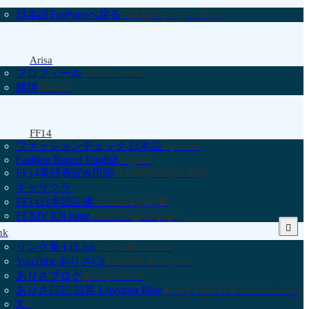
日本語TopPageへ戻る
日本語TopPageへ戻る
Arisa
プロフィール
プロフィール
雑談
chitchat
FF14
ファッションチェック 日本語
Japanese
Fashion Report English
English
FF14英語表記&用語
FF14英語表記&用語
ギャザクラ
FF14日本語記事
FF14日本語記事
FFXIV EN page
FFXIV English page
nk
リンク集 LitLink
リンク集 LitLink
YouTube ありさCh
YouTube ありさCh
ありさブログ
ありさブログ
ありさ日記 日常 Livedoor Blog
ありさ日記 日常 Livedoor Blog
X
X