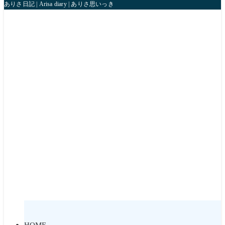
ありさ日記 | Arisa diary | ありさ思いっきり人生楽しんじゃうね！