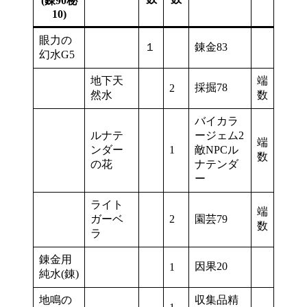
(錬90秘
10)
眼力の
１
錬金83
幻水G5
地下天
端
採掘78
2
然水
数
バイカラ
ルナテ
ージェム2
端
ンダー
1
敵NPCル
数
の花
ナテンダ
ー
ライト
端
ガーベ
2
園芸79
数
ラ
錬金用
因果20
1
純水(錬)
地鳴の
収集品精