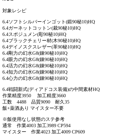
対象レシピ
6.4ソフトシルバーインゴット(鍛90秘10)HQ
6.4ガーネットコットン(裁90秘10)HQ
6.4スポジュメン(彫90秘10)HQ
6.4ブラックチェリー材(木90秘10)HQ
6.4デイノスクスレザー(革90秘10)HQ
6.4剛力の幻水G8(錬90秘10)HQ
6.4眼力の幻水G8(錬90秘10)HQ
6.4活力の幻水G8(錬90秘10)HQ
6.4知力の幻水G8(錬90秘10)HQ
6.4心力の幻水G8(錬90秘10)HQ
6.4戦闘新式(ディアドコス装備)の中間素材HQ
作業精度3950 加工精度3660
工数 4488 品質9090 耐久35
飯+薬酒あり マイスター不要
※飯使用なし状態のステ参考
通常 作業4003 加工3989 CP594
マイスター 作業4023 加工4009 CP609