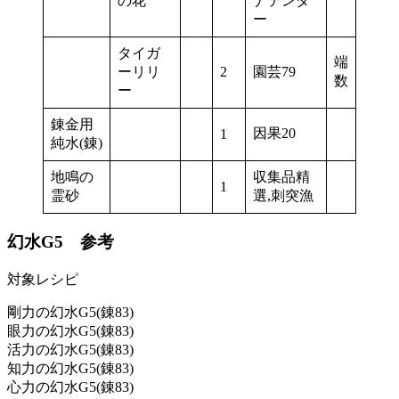
の花
ナテンダ
ー
タイガ
端
ーリリ
2
園芸79
数
ー
錬金用
因果20
1
純水(錬)
地鳴の
収集品精
1
霊砂
選,刺突漁
幻水G5 参考
対象レシピ
剛力の幻水G5(錬83)
眼力の幻水G5(錬83)
活力の幻水G5(錬83)
知力の幻水G5(錬83)
心力の幻水G5(錬83)