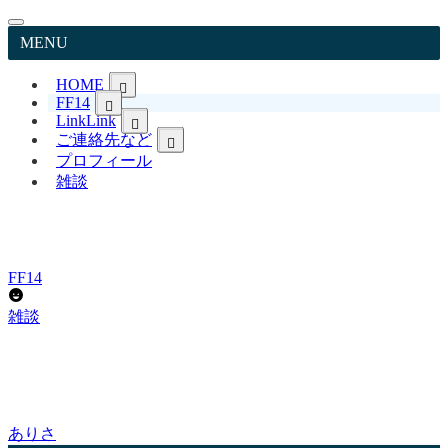
MENU
HOME
FF14
日本語TopPageへ戻る
Link
Link
Japanese
ご連絡先など
リンク集 LitLink
English
YouTube ありさCh
FF14英語表記&用語
プロフィール
お問い合わせ
ありさブログ
プロフィール
雑談
FF14日本語記事
ありさ日記 日常
プライバシーポリシー
Livedoor Blog
FFXIV English page
免責事項
X
リンクについて
Instagram
著作権について
TikTok
サイトマップ
FF14
Pinterest
Bluesky
雑談
ありさ