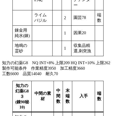
ー
ライム
端
園芸78
2
バジル
数
錬金用
因果20
1
純水(錬)
地鳴の
収集品精
1
霊砂
選,刺突漁
知力の幻薬G8 NQ INT+8% 上限209 HQ INT+10% 上限262
製作可能条件 作業精度3950 加工精度3660
工数6600 品質14040 耐久70
知力の
中
末
幻薬G8
中間の素
端
間
端
入手
３
材
数
数
数
(錬90秘
10)