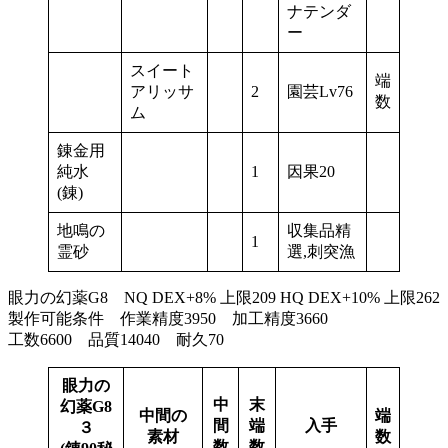
ナテンダ
ー
スイート
端
アリッサ
2
園芸Lv76
数
ム
錬金用
純水
1
因果20
(錬)
地鳴の
収集品精
1
霊砂
選,刺突漁
眼力の幻薬G8 NQ DEX+8% 上限209 HQ DEX+10% 上限262
製作可能条件 作業精度3950 加工精度3660
工数6600 品質14040 耐久70
眼力の
中
末
幻薬G8
中間の
端
間
端
入手
３
素材
数
数
数