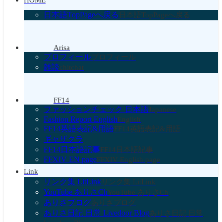
HOME
日本語TopPageへ戻る
日本語TopPageへ戻る
Arisa
プロフィール
プロフィール
雑談
chitchat
FF14
ファッションチェック 日本語
Japanese
Fashion Report English
English
FF14英語表記&用語
FF14英語表記&用語
ギャザクラ
FF14日本語記事
FF14日本語記事
FFXIV EN page
FFXIV English page
Link
リンク集 LitLink
リンク集 LitLink
YouTube ありさCh
YouTube ありさCh
ありさブログ
ありさブログ
ありさ日記 日常 Livedoor Blog
ありさ日記 日常