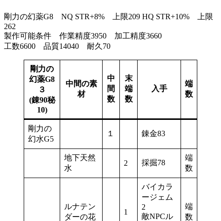
剛力の幻薬G8 NQ STR+8% 上限209 HQ STR+10% 上限
262
製作可能条件 作業精度3950 加工精度3660
工数6600 品質14040 耐久70
剛力の
中
末
幻薬G8
中間の素
端
間
端
入手
３
材
数
数
数
(錬90秘
10)
剛力の
１
錬金83
幻水G5
地下天然
端
採掘78
2
水
数
バイカラ
ージェム
ルナテン
端
2
1
敵NPCル
ダーの花
数