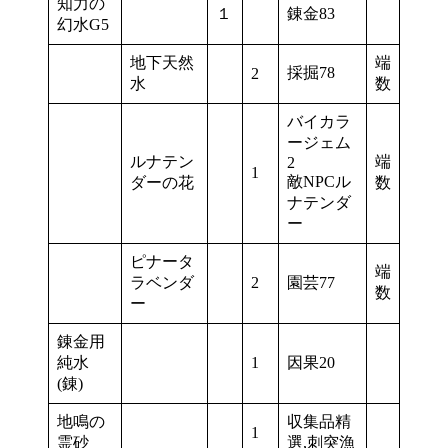
知力の
１
錬金83
幻水G5
地下天然
端
採掘78
2
水
数
バイカラ
ージェム
ルナテン
端
2
1
敵NPCル
ダーの花
数
ナテンダ
ー
ピナータ
端
ラベンダ
2
園芸77
数
ー
錬金用
純水
1
因果20
(錬)
地鳴の
収集品精
1
霊砂
選,刺突漁