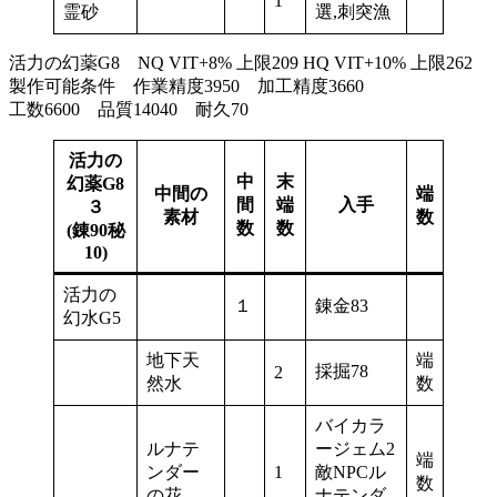
1
霊砂
選,刺突漁
活力の幻薬G8 NQ VIT+8% 上限209 HQ VIT+10% 上限262
製作可能条件 作業精度3950 加工精度3660
工数6600 品質14040 耐久70
活力の
中
末
幻薬G8
中間の
端
間
端
入手
３
素材
数
数
数
(錬90秘
10)
活力の
１
錬金83
幻水G5
地下天
端
採掘78
2
然水
数
バイカラ
ルナテ
ージェム2
端
ンダー
1
敵NPCル
数
の花
ナテンダ