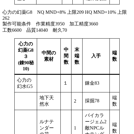
心力の幻薬G8 NQ MND+8% 上限209 HQ MND+10% 上限
262
製作可能条件 作業精度3950 加工精度3660
工数6600 品質14040 耐久70
心力の
中
末
幻薬G8
中間の
端
間
端
入手
３
素材
数
数
数
(錬90秘
10)
心力の
１
錬金83
幻水G5
地下天
端
採掘78
2
然水
数
バイカラ
ルナテ
ージェム2
端
ンダー
1
敵NPCル
数