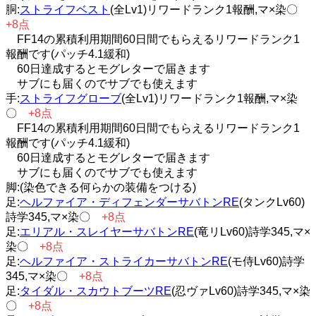
胴:
ストライフベスト
(全Lv1)リワードランク1報酬,マ×染〇
+8点
FF14の累積利用期間60日間でもらえるリワードランク1
報酬です(パッチ4.1緩和)
60日達成するとモグレターで届きます
サブにも届くのでサブでも使えます
手:
ストライフグローブ
(全Lv1)リワードランク1報酬,マ×染
〇
+8点
FF14の累積利用期間60日間でもらえるリワードランク1
報酬です(パッチ4.1緩和)
60日達成するとモグレターで届きます
サブにも届くのでサブでも使えます
脚:(染色できる何らかの装備をつける)
足:
ヘルファイア・ディフェンダーサバトンRE
(タンクLv60)
詩学345,マ×染〇
+8点
足:
エリアル・スレイヤーサバトンRE
(竜リLv60)詩学345,マ×
染〇
+8点
足:
ヘルファイア・ストライカーサバトンRE
(モ侍Lv60)詩学
345,マ×染〇
+8点
足:
タイダル・スカウトブーツRE
(忍ヴァLv60)詩学345,マ×染
〇
+8点