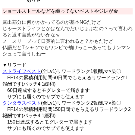
ショールストールなどを纏ってないベストやジレが金
露出部分に何かかかってるのが基本NGだけど
じゃーストライフとかはなんでだいじょぶなの？って言われ
ると返す言葉がないかなｗ
ノースリーブって日英的に言われると？かもだけど
仏語だとTシャツでもワンピで袖けっこーあってもサンマン
シュって言うしねー
▼リワード
ストライフベスト
(全Lv1)リワードランク1報酬,マ×染〇
FF14の累積利用期間60日間でもらえるリワードランク1
報酬です(パッチ4.1緩和)
60日達成するとモグレターで届きます
サブにも届くのでサブでも使えます
タンタラスベスト
(全Lv1)リワードランク2報酬,マ×染〇
FF14の累積利用期間150日間でもらえるリワードランク2
報酬です(パッチ4.1緩和)
150日達成するとモグレターで届きます
サブにも届くのでサブでも使えます