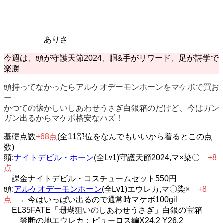
ありさ
今週は、頭が守護天節2024、胴&手がリワード、足が詩学で
楽勝
頭持ってなかったらアルケオデーモンホーンをマケボで買お
ー
かつての懐かしいしあわせうさぎ白銀箱のだけど、今はガン
ガン出るからマケボ格安なハズ！
基礎点数
+68点
(全11部位をなんでもいいから着るとこの点
数)
頭:
ナイトデビル・ホーン
(全Lv1)守護天節2024,マ×染〇
+8
点
課金ナイトデビル・コスチュームセット550円
頭:
アルケオデーモンホーン
(全Lv1)エウレカ,マ〇染×
+8
点
←今はいっぱい出るので通常時マケボ100gil
EL35FATE「珊瑚狙いのしあわせうさぎ」白銀の宝箱
禁断の地エウレカ：ピューロス編X24.2 Y26.2