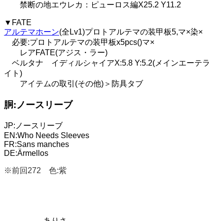
禁断の地エウレカ：ピューロス編X25.2 Y11.2
▼FATE
アルテマホーン
(全Lv1)プロトアルテマの装甲板5,マ×染×
必要:プロトアルテマの装甲板x5pcs()マ×
レアFATE(アジス・ラー)
ベルタナ イディルシャイアX:5.8 Y:5.2(メインエーテラ
イト)
アイテムの取引(その他)＞防具タブ
胴:ノースリーブ
JP:ノースリーブ
EN:Who Needs Sleeves
FR:Sans manches
DE:Ärmellos
※前回272 色:紫
ありさ