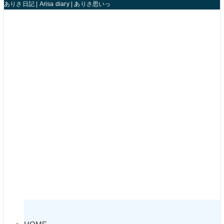
ありさ日記 | Arisa diary | ありさ思いっきり人生楽しんじゃうね！