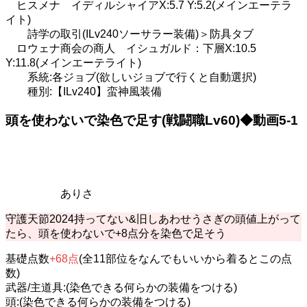
ヒスメナ イディルシャイアX:5.7 Y:5.2(メインエーテラ
イト)
詩学の取引(ILv240ソーサラー装備)＞防具タブ
ロウェナ商会の商人 イシュガルド：下層X:10.5
Y:11.8(メインエーテライト)
系統:各ジョブ(欲しいジョブで行くと自動選択)
種別:【ILv240】蛮神風装備
頭を使わないで染色で足す(戦闘職Lv60)◆動画5-1
ありさ
守護天節2024持ってない&旧しあわせうさぎの頭値上がって
たら、頭を使わないで+8点分を染色で足そう
基礎点数
+68点
(全11部位をなんでもいいから着るとこの点
数)
武器/主道具:(染色できる何らかの装備をつける)
頭:(染色できる何らかの装備をつける)