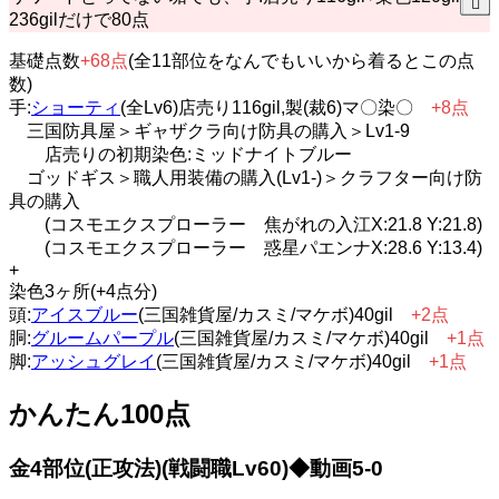
236gilだけで80点
基礎点数
+68点
(全11部位をなんでもいいから着るとこの点
数)
手:
ショーティ
(全Lv6)店売り116gil,製(裁6)マ〇染〇
+8点
三国防具屋＞ギャザクラ向け防具の購入＞Lv1-9
店売りの初期染色:ミッドナイトブルー
ゴッドギス＞職人用装備の購入(Lv1-)＞クラフター向け防
具の購入
(コスモエクスプローラー 焦がれの入江X:21.8 Y:21.8)
(コスモエクスプローラー 惑星パエンナX:28.6 Y:13.4)
+
染色3ヶ所(+4点分)
頭:
アイスブルー
(三国雑貨屋/カスミ/マケボ)40gil
+2点
胴:
グルームパープル
(三国雑貨屋/カスミ/マケボ)40gil
+1点
脚:
アッシュグレイ
(三国雑貨屋/カスミ/マケボ)40gil
+1点
かんたん100点
金4部位(正攻法)(戦闘職Lv60)◆動画5-0