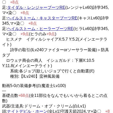
〇
+8点
足:
タイダル・レンジャーブーツRE
(レンジャLv60)詩学345,
マ×染〇
+8点
足:
ヘイルストーム・キャスターブーツRE
(キャスLv60)詩学
345,マ×染〇
+8点
足:
ヘイルストーム・ヒーラーブーツRE
(ヒラLv60)詩学345,
マ×染〇
+9点
(ヒラのみ
+9点
)
ヒスメナ イディルシャイアX:5.7 Y:5.2(メインエーテラ
イト)
詩学の取引(ILv240ファイターorソーサラー装備)＞防具
タブ
ロウェナ商会の商人 イシュガルド：下層X:10.5
Y:11.8(メインエーテライト)
系統:各ジョブ(欲しいジョブで行くと自動選択)
種別:【ILv240】蛮神風装備
動画5-0の装備参考(白魔道士Lv100)
—
基礎点数
+68点
(全11部位をなんでもいいから着るとこの点
数)
武器/主道具:ドリーム・オブ・クリーム(白Lv1)
頭:
ナイトデビル・ホーン
(全Lv1)守護天節2024,マ×染〇
+8