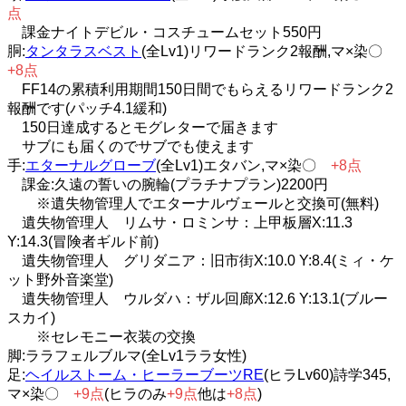
点
課金ナイトデビル・コスチュームセット550円
胴:
タンタラスベスト
(全Lv1)リワードランク2報酬,マ×染〇
+8点
FF14の累積利用期間150日間でもらえるリワードランク2
報酬です(パッチ4.1緩和)
150日達成するとモグレターで届きます
サブにも届くのでサブでも使えます
手:
エターナルグローブ
(全Lv1)エタバン,マ×染〇
+8点
課金:久遠の誓いの腕輪(プラチナプラン)2200円
※遺失物管理人でエターナルヴェールと交換可(無料)
遺失物管理人 リムサ・ロミンサ：上甲板層X:11.3
Y:14.3(冒険者ギルド前)
遺失物管理人 グリダニア：旧市街X:10.0 Y:8.4(ミィ・ケ
ット野外音楽堂)
遺失物管理人 ウルダハ：ザル回廊X:12.6 Y:13.1(ブルー
スカイ)
※セレモニー衣装の交換
脚:ララフェルブルマ(全Lv1ララ女性)
足:
ヘイルストーム・ヒーラーブーツRE
(ヒラLv60)詩学345,
マ×染〇
+9点
(ヒラのみ
+9点
他は
+8点
)