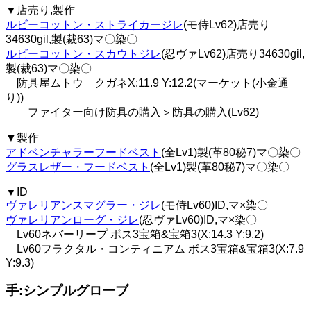
▼店売り,製作
ルビーコットン・ストライカージレ
(モ侍Lv62)店売り
34630gil,製(裁63)マ〇染〇
ルビーコットン・スカウトジレ
(忍ヴァLv62)店売り34630gil,
製(裁63)マ〇染〇
防具屋ムトウ クガネX:11.9 Y:12.2(マーケット(小金通
り))
ファイター向け防具の購入＞防具の購入(Lv62)
▼製作
アドベンチャラーフードベスト
(全Lv1)製(革80秘7)マ〇染〇
グラスレザー・フードベスト
(全Lv1)製(革80秘7)マ〇染〇
▼ID
ヴァレリアンスマグラー・ジレ
(モ侍Lv60)ID,マ×染〇
ヴァレリアンローグ・ジレ
(忍ヴァLv60)ID,マ×染〇
Lv60ネバーリープ ボス3宝箱&宝箱3(X:14.3 Y:9.2)
Lv60フラクタル・コンティニアム ボス3宝箱&宝箱3(X:7.9
Y:9.3)
手:シンプルグローブ