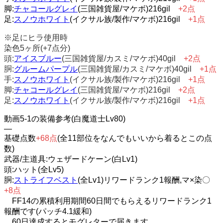
脚:
チャコールグレイ
(三国雑貨屋/マケボ)216gil
+2点
足:
スノウホワイト
(イクサル族/製作/マケボ)216gil
+1点
※足にヒラ使用時
染色5ヶ所(+7点分)
頭:
アイスブルー
(三国雑貨屋/カスミ/マケボ)40gil
+2点
胴:
グルームパープル
(三国雑貨屋/カスミ/マケボ)40gil
+1点
手:
スノウホワイト
(イクサル族/製作/マケボ)216gil
+1点
脚:
チャコールグレイ
(三国雑貨屋/マケボ)216gil
+2点
足:
スノウホワイト
(イクサル族/製作/マケボ)216gil
+1点
動画5-1の装備参考(白魔道士Lv80)
—
基礎点数
+68点
(全11部位をなんでもいいから着るとこの点
数)
武器/主道具:ウェザードケーン(白Lv1)
頭:ハット(全Lv5)
胴:
ストライフベスト
(全Lv1)リワードランク1報酬,マ×染〇
+8点
FF14の累積利用期間60日間でもらえるリワードランク1
報酬です(パッチ4.1緩和)
60日達成するとモグレターで届きます