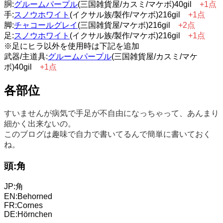
胴:
グルームパープル
(三国雑貨屋/カスミ/マケボ)40gil
+1点
手:
スノウホワイト
(イクサル族/製作/マケボ)216gil
+1点
脚:
チャコールグレイ
(三国雑貨屋/マケボ)216gil
+2点
足:
スノウホワイト
(イクサル族/製作/マケボ)216gil
+1点
※足にヒラ以外を使用時は下記を追加
武器/主道具:
グルームパープル
(三国雑貨屋/カスミ/マケ
ボ)40gil
+1点
各部位
すいませんが病気で手足が不自由になっちゃって、あんまり
細かく出来ないの。
このブログは趣味で自力で書いてるんで簡単に書いておく
ね。
頭:角
JP:角
EN:Behorned
FR:Cornes
DE:Hörnchen