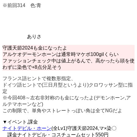
※前回314 色:青
ありさ
守護天節2024も金になったよ
アルケオデーモンホーンは通常時マケボ100gilくらい
ファッションチェック中は値上がるんで、高かったら頭を使
わずに染色で+8点分足そう
フランス語ヒントで複数形指定、
ドイツ語ヒントで(三日月型というより)クロワッサン型に指
定
※今回408～左右非対称のも金になったよ(デモンホーン,ア
ルテマホーンなど)
この制限で、単角やストレートっぽい角は全てNGだよ
▼イベント,課金
ナイトデビル・ホーン
(全Lv1)守護天節2024,マ×染〇
課金ナイトデビル・コスチュームセット550円