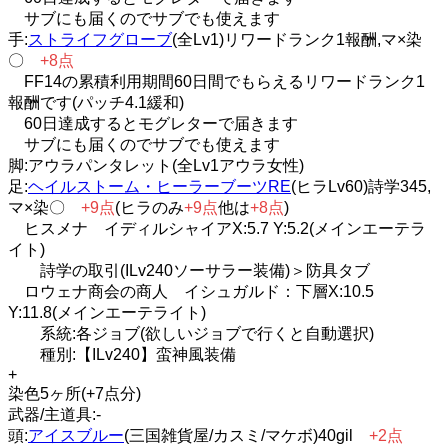
サブにも届くのでサブでも使えます
手:
ストライフグローブ
(全Lv1)リワードランク1報酬,マ×染
〇
+8点
FF14の累積利用期間60日間でもらえるリワードランク1
報酬です(パッチ4.1緩和)
60日達成するとモグレターで届きます
サブにも届くのでサブでも使えます
脚:アウラパンタレット(全Lv1アウラ女性)
足:
ヘイルストーム・ヒーラーブーツRE
(ヒラLv60)詩学345,
マ×染〇
+9点
(ヒラのみ
+9点
他は
+8点
)
ヒスメナ イディルシャイアX:5.7 Y:5.2(メインエーテラ
イト)
詩学の取引(ILv240ソーサラー装備)＞防具タブ
ロウェナ商会の商人 イシュガルド：下層X:10.5
Y:11.8(メインエーテライト)
系統:各ジョブ(欲しいジョブで行くと自動選択)
種別:【ILv240】蛮神風装備
+
染色5ヶ所(+7点分)
武器/主道具:-
頭:
アイスブルー
(三国雑貨屋/カスミ/マケボ)40gil
+2点