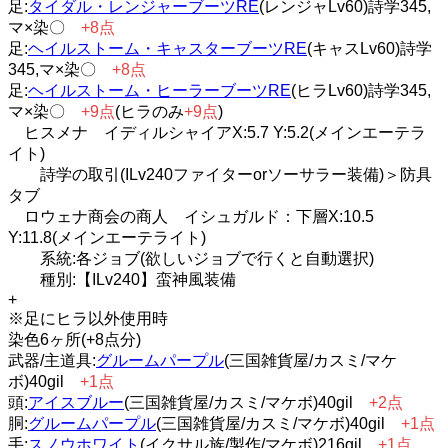
足:
タイダル・レンジャーブーツRE
(レンジャLv60)詩学345,
マ×染〇
+8点
足:
ヘイルストーム・キャスターブーツRE
(キャスLv60)詩学
345,マ×染〇
+8点
足:
ヘイルストーム・ヒーラーブーツRE
(ヒラLv60)詩学345,
マ×染〇
+9点
(ヒラのみ
+9点
)
ヒスメナ イディルシャイアX:5.7 Y:5.2(メインエーテラ
イト)
詩学の取引(ILv240ファイターorソーサラー装備)＞防具
タブ
ロウェナ商会の商人 イシュガルド：下層X:10.5
Y:11.8(メインエーテライト)
系統:各ジョブ(欲しいジョブで行くと自動選択)
種別:【ILv240】蛮神風装備
+
※足にヒラ以外使用時
染色6ヶ所(+8点分)
武器/主道具:
グルームパープル
(三国雑貨屋/カスミ/マケ
ボ)40gil
+1点
頭:
アイスブルー
(三国雑貨屋/カスミ/マケボ)40gil
+2点
胴:
グルームパープル
(三国雑貨屋/カスミ/マケボ)40gil
+1点
手:
スノウホワイト
(イクサル族/製作/マケボ)216gil
+1点