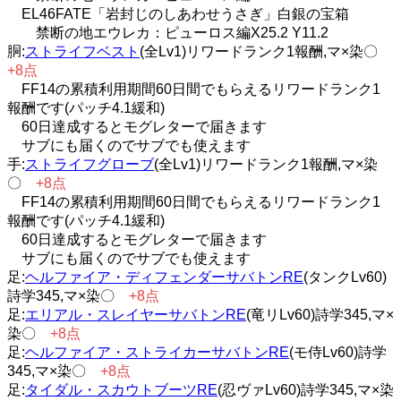
EL46FATE「岩封じのしあわせうさぎ」白銀の宝箱
禁断の地エウレカ：ピューロス編X25.2 Y11.2
胴:
ストライフベスト
(全Lv1)リワードランク1報酬,マ×染〇
+8点
FF14の累積利用期間60日間でもらえるリワードランク1
報酬です(パッチ4.1緩和)
60日達成するとモグレターで届きます
サブにも届くのでサブでも使えます
手:
ストライフグローブ
(全Lv1)リワードランク1報酬,マ×染
〇
+8点
FF14の累積利用期間60日間でもらえるリワードランク1
報酬です(パッチ4.1緩和)
60日達成するとモグレターで届きます
サブにも届くのでサブでも使えます
足:
ヘルファイア・ディフェンダーサバトンRE
(タンクLv60)
詩学345,マ×染〇
+8点
足:
エリアル・スレイヤーサバトンRE
(竜リLv60)詩学345,マ×
染〇
+8点
足:
ヘルファイア・ストライカーサバトンRE
(モ侍Lv60)詩学
345,マ×染〇
+8点
足:
タイダル・スカウトブーツRE
(忍ヴァLv60)詩学345,マ×染