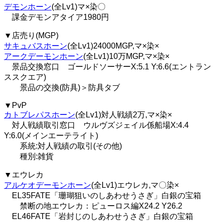
デモンホーン
(全Lv1)マ×染〇
課金デモンアタイア1980円
▼店売り(MGP)
サキュバスホーン
(全Lv1)24000MGP,マ×染×
アークデーモンホーン
(全Lv1)10万MGP,マ×染×
景品交換窓口 ゴールドソーサーX:5.1 Y:6.6(エントラン
ススクエア)
景品の交換(防具)＞防具タブ
▼PvP
カトブレパスホーン
(全Lv1)対人戦績2万,マ×染×
対人戦績取引窓口 ウルヴズジェイル係船場X:4.4
Y:6.0(メインエーテライト)
系統:対人戦績の取引(その他)
種別:雑貨
▼エウレカ
アルケオデーモンホーン
(全Lv1)エウレカ,マ〇染×
EL35FATE「珊瑚狙いのしあわせうさぎ」白銀の宝箱
禁断の地エウレカ：ピューロス編X24.2 Y26.2
EL46FATE「岩封じのしあわせうさぎ」白銀の宝箱