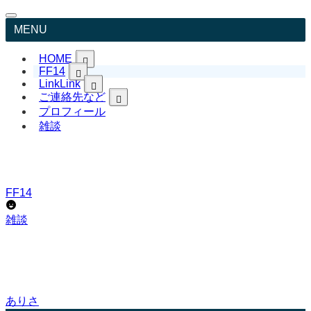
MENU
HOME
FF14
日本語TopPageへ戻る
Link
Link
Japanese
ご連絡先など
リンク集 LitLink
English
FF14英語表記&用語
YouTube ありさCh
プロフィール
お問い合わせ
ありさブログ
プロフィール
雑談
FF14日本語記事
ありさ日記 日常
プライバシーポリシー
FFXIV English page
Livedoor Blog
免責事項
X
リンクについて
Instagram
著作権について
TikTok
サイトマップ
FF14
Pinterest
Bluesky
雑談
ありさ