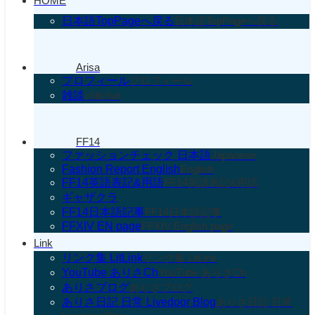
HOME
日本語TopPageへ戻る
日本語TopPageへ戻る
Arisa
プロフィール
プロフィール
雑談
chitchat
FF14
ファッションチェック 日本語
Japanese
Fashion Report English
English
FF14英語表記&用語
FF14英語表記&用語
ギャザクラ
FF14日本語記事
FF14日本語記事
FFXIV EN page
FFXIV English page
Link
リンク集 LitLink
リンク集 LitLink
YouTube ありさCh
YouTube ありさCh
ありさブログ
ありさブログ
ありさ日記 日常 Livedoor Blog
ありさ日記 日常