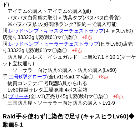
ド)
アイテムの購入＞アイテムの購入(gil)
バヌバヌ白骨貨の取引＞防具タブ(バヌバヌ白骨貨)
※バヌバヌ族:友好関係ランク7誓約～で購入可能
胴:
レッドヘンプ・キャスターチェストラップ
(キャスLv60)
店売り33323gil,製(裁61)マ〇染〇
+8点
胴:
レッドヘンプ・ヒーラーチェストラップ
(ヒラLv60)店売
り33323gil,製(裁61)マ〇染〇
+8点
防具屋ノルレズ イシュガルド：上層X:7.1 Y:10.1(マーケ
ット宝杖通り)
ソーサラー向け防具の購入＞防具の購入(Lv60)
手:
二号B型グローブ
(全Lv1)Raid,マ×染〇
+8点
物資コンテナ:二号B型防具から出る
Lv80複製サレタ工場廃墟 4ボス宝箱
脚:
ブリーチ
(全Lv1)店売り45gil,製(裁4)マ〇染〇
+8点
三国防具屋＞ソーサラー向け防具の購入＞Lv1-9
Raid手を使わずに染色で足す(キャスヒラLv60)◆
動画5-1