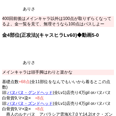
ありさ
400回前後はメインキャラ以外は100点が取りずらくなって
るよ。金一覧を見て、無理そうなら100点はパスしよー
金4部位(正攻法)(キャスヒラLv60)◆動画5-0
ありさ
メインキャラは頭手脚はわりと楽かな
基礎点数
+68点
(全11部位をなんでもいいから着るとこの点
数)
頭:
バヌバヌ・グンドヘッド
(全Lv1)店売り4万gil orバヌバヌ
白骨貨9,マ×染×
+8点
頭:
バヌバヌ・ズンドヘッド
(全Lv1)店売り4万gil orバヌバヌ
白骨貨9,マ×染×
+8点
商人のルナバヌ アバラシア雲海X:7.0 Y:14.2(オク・ズン