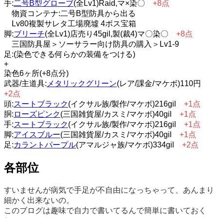
手:
二号B型グローブ
(全Lv1)Raid,マ×染〇
+8点
物資コンテナ:二号B型防具から出る
Lv80複製サレタ工場廃墟 4ボス宝箱
脚:
ブリーチ
(全Lv1)店売り45gil,製(裁4)マ〇染〇
+8点
三国防具屋＞ソーサラー向け防具の購入＞Lv1-9
足:(染色できる何らかの装備をつける)
+
染色6ヶ所(+8点分)
武器/主道具:
メタリックグリーン
(レア/課金/マケボ)110円
+2点
頭:
スートブラック
(イクサル族/製作/マケボ)216gil
+1点
胴:
ローズピンク
(三国雑貨屋/カスミ/マケボ)40gil
+1点
手:
スートブラック
(イクサル族/製作/マケボ)216gil
+1点
脚:
アイスブルー
(三国雑貨屋/カスミ/マケボ)40gil
+1点
足:
カラントパープル
(アマルジャ族/マケボ)334gil
+2点
各部位
すいませんが病気で手足が不自由になっちゃって、あんまり
細かく出来ないの。
このブログは趣味で自力で書いてるんで簡単に書いておく