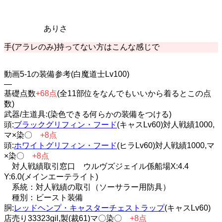
ありさ
手(アラレのみ)持ってない方はこんな感じで
動画5-1の装備参考(白魔道士Lv100)
—
基礎点数
+68点
(全11部位をなんでもいいから着るとこの点
数)
武器/主道具:(染色できる何らかの装備をつける)
頭:
ブラックグリフィン・フード
(キャスLv60)対人戦績1000,
マ×染〇
+8点
頭:
ホワイトグリフィン・フード
(ヒラLv60)対人戦績1000,マ
×染〇
+8点
対人戦績取引窓口 ウルヴズジェイル係船場X:4.4
Y:6.0(メインエーテライト)
系統：対人戦績の取引（ソーサラー用防具）
種別：ビースト装備
胴:
レッドヘンプ・キャスターチェストラップ
(キャスLv60)
店売り33323gil,製(裁61)マ〇染〇
+8点