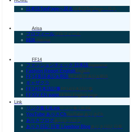
HOME
日本語TopPageへ戻る
日本語TopPageへ戻る
Arisa
プロフィール
プロフィール
雑談
chitchat
FF14
ファッションチェック 日本語
Japanese
Fashion Report English
English
FF14英語表記&用語
FF14英語表記&用語
ギャザクラ
FF14日本語記事
FF14日本語記事
FFXIV EN page
FFXIV English page
Link
リンク集 LitLink
リンク集 LitLink
YouTube ありさCh
YouTube ありさCh
ありさブログ
ありさブログ
ありさ日記 日常 Livedoor Blog
ありさ日記 日常