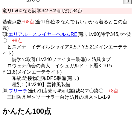
竜リLv60なら詩学345+45gilだけ84点
基礎点数
+68点
(全11部位をなんでもいいから着るとこの点
数)
頭:
エリアル・スレイヤーヘルムRE
(竜リLv60)詩学345,マ×染
〇
+8点
ヒスメナ イディルシャイアX:5.7 Y:5.2(メインエーテラ
イト)
詩学の取引(ILv240ファイター装備)＞防具タブ
ロウェナ商会の商人 イシュガルド：下層X:10.5
Y:11.8(メインエーテライト)
系統:近接物理系DPS装備(竜リ)
種別:【ILv240】蛮神風装備
脚:
ブリーチ
(全Lv1)店売り45gil,製(裁4)マ〇染〇
+8点
三国防具屋＞ソーサラー向け防具の購入＞Lv1-9
かんたん100点