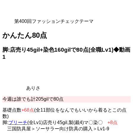
第400回ファッションチェックテーマ
かんたん80点
脚:店売り45gil+染色160gilで80点(全職Lv1)◆動画
1
ありさ
今週は誰でも計205gilで80点
基礎点数
+68点
(全11部位をなんでもいいから着るとこの点
数)
脚:
ブリーチ
(全Lv1)店売り45gil,製(裁4)マ〇染〇
+8点
三国防具屋＞ソーサラー向け防具の購入＞Lv1-9