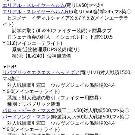
エリアル・スレイヤーヘルム
(竜リLv60)マ×染×
エリアル・スレイヤーヘルムRE
(竜リLv60)詩学345,マ×染〇
ヒスメナ イディルシャイアX:5.7 Y:5.2(メインエーテラ
イト)
詩学の取引(ILv240ファイター装備)＞防具タブ
ロウェナ商会の商人 イシュガルド：下層X:10.5
Y:11.8(メインエーテライト)
系統:近接物理系DPS装備(竜リ)
種別:【ILv240】蛮神風装備
▼PvP
リパブリックエクエス・ヘッドギア
(竜リLv1)対人戦績1500,
マ×染〇
対人戦績取引窓口 ウルヴズジェイル係船場X:4.4
Y:6.0(メインエーテライト)
系統：対人戦績の取引（ファイター用防具）
種別：リパブリック装備
パロットビーク・マスク
(機工士Lv50)対人戦績500,マ×染〇
バードソング・マスク
(吟遊詩人Lv50)対人戦績500,マ×染〇
対人戦績取引窓口 ウルヴズジェイル係船場X:4.4
Y:6.0(メインエーテライト)