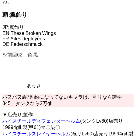
ね。
頭:翼飾り
JP:翼飾り
EN:These Broken Wings
FR:Ailes déployées
DE:Federschmuck
※前回62 色:黒
ありさ
バヌバヌ族7誓約になってないキャラは、竜リなら詩学
345、タンクなら2万gil
▼店売り,製作
ハイスチールディフェンダーヘルム
(タンクLv60)店売り
19994gil,製(甲61)マ〇染〇
ハイスチールスレイヤーヘルム
(竜リLv60)店売り19994gil,製