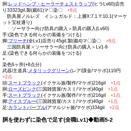
胴:
レッドヘンプ・ヒーラーチェストラップ
(ヒラLv60)店売
り33323gil,製(裁61)マ〇染〇
+8点
防具屋ノルレズ イシュガルド：上層X:7.1 Y:10.1(マーケ
ット宝杖通り)
ソーサラー向け防具の購入＞防具の購入(Lv60)
手:(染色できる何らかの装備をつける)
脚:
ブリーチ
(全Lv1)店売り45gil,製(裁4)マ〇染〇
+8点
三国防具屋＞ソーサラー向け防具の購入＞Lv1-9
足:(染色できる何らかの装備をつける)
+
染色6ヶ所(+8点分)
武器/主道具:
メタリックグリーン
(レア/課金/マケボ)110円
+2点
頭:
スートブラック
(イクサル族/製作/マケボ)216gil
+1点
胴:
ローズピンク
(三国雑貨屋/カスミ/マケボ)40gil
+1点
手:
スートブラック
(イクサル族/製作/マケボ)216gil
+1点
脚:
アイスブルー
(三国雑貨屋/カスミ/マケボ)40gil
+1点
足:
カラントパープル
(アマルジャ族/マケボ)334gil
+2点
胴を使わずに染色で足す(全職Lv1)◆動画5-2