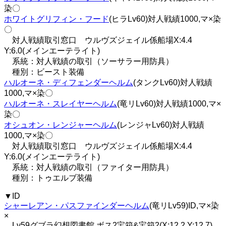
染〇
ホワイトグリフィン・フード
(ヒラLv60)対人戦績1000,マ×染
〇
対人戦績取引窓口 ウルヴズジェイル係船場X:4.4
Y:6.0(メインエーテライト)
系統：対人戦績の取引（ソーサラー用防具）
種別：ビースト装備
ハルオーネ・ディフェンダーヘルム
(タンクLv60)対人戦績
1000,マ×染〇
ハルオーネ・スレイヤーヘルム
(竜リLv60)対人戦績1000,マ×
染〇
オシュオン・レンジャーヘルム
(レンジャLv60)対人戦績
1000,マ×染〇
対人戦績取引窓口 ウルヴズジェイル係船場X:4.4
Y:6.0(メインエーテライト)
系統：対人戦績の取引（ファイター用防具）
種別：トゥエルブ装備
▼ID
シャーレアン・パスファインダーヘルム
(竜リLv59)ID,マ×染
×
Lv59グブラ幻想図書館 ボス2宝箱&宝箱2(X:12.2 Y:12.7)