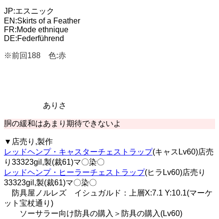
JP:エスニック
EN:Skirts of a Feather
FR:Mode ethnique
DE:Federführend
※前回188 色:赤
ありさ
胴の緩和はあまり期待できないよ
▼店売り,製作
レッドヘンプ・キャスターチェストラップ
(キャスLv60)店売
り33323gil,製(裁61)マ〇染〇
レッドヘンプ・ヒーラーチェストラップ
(ヒラLv60)店売り
33323gil,製(裁61)マ〇染〇
防具屋ノルレズ イシュガルド：上層X:7.1 Y:10.1(マーケ
ット宝杖通り)
ソーサラー向け防具の購入＞防具の購入(Lv60)