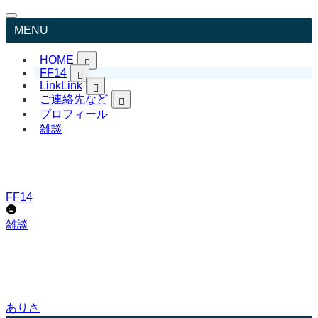
MENU
HOME
FF14
日本語TopPageへ戻る
Link
Link
Japanese
ご連絡先など
リンク集 LitLink
English
FF14英語表記&用語
YouTube ありさCh
プロフィール
お問い合わせ
ありさブログ
プロフィール
雑談
FF14日本語記事
ありさ日記 日常
プライバシーポリシー
FFXIV English page
Livedoor Blog
免責事項
X
リンクについて
Instagram
著作権について
TikTok
サイトマップ
FF14
Pinterest
Bluesky
雑談
ありさ