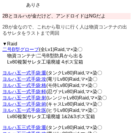
ありさ
2Bとヨルハが金だけど、アンドロイドはNGだよ
2Bが金なので、これから取りに行く人は物資コンテナの出
るサレタをラストまで周回
▼Raid
二号B型グローブ
(全Lv1)Raid,マ×染〇
物資コンテナ:二号B型防具から出る
Lv80複製サレタ工場廃墟 4ボス宝箱
ヨルハ五一式手袋:重
(タンクLv80)Raid,マ×染〇
ヨルハ五一式手袋:攻
(竜リLv80)Raid,マ×染〇
ヨルハ五一式手袋:格
(モ侍Lv80)Raid,マ×染〇
ヨルハ五一式手袋:軽
(忍ヴァLv80)Raid,マ×染〇
ヨルハ五一式手袋:射
(レンジャLv80)Raid,マ×染〇
ヨルハ五一式手袋:術
(キャスLv80)Raid,マ×染〇
ヨルハ五一式手袋:医
(ヒラLv80)Raid,マ×染〇
Lv80複製サレタ工場廃墟 1&2&3ボス宝箱
ヨルハ五三式手袋:重
(タンクLv80)Raid,マ×染〇