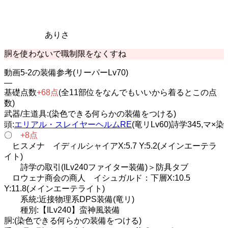
ありさ
胴を使わないで職制限をなくすね
動画5-2の装備参考(リーパーLv70)
—
基礎点数
+68点
(全11部位をなんでもいいから着るとこの点
数)
武器/主道具:(染色できる何らかの装備をつける)
頭:
エリアル・スレイヤーヘルムRE
(竜リLv60)詩学345,マ×染
〇
+8点
ヒスメナ イディルシャイアX:5.7 Y:5.2(メインエーテラ
イト)
詩学の取引(ILv240ファイター装備)＞防具タブ
ロウェナ商会の商人 イシュガルド：下層X:10.5
Y:11.8(メインエーテライト)
系統:近接物理系DPS装備(竜リ)
種別:【ILv240】蛮神風装備
胴:(染色できる何らかの装備をつける)