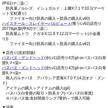
(甲61)マ〇染〇
防具屋ノルレズ イシュガルド：上層X:7.1 Y:10.1(マーケ
ット宝杖通り)
ファイター向け防具の購入＞防具の購入(Lv60)
ハイスチール・スレイヤーバルビュート
(竜リLv62)店売り
20778gil,製(甲62)マ〇染〇
防具屋ムトウ クガネX:11.9 Y:12.2(マーケット(小金通
り))
ファイター向け防具の購入＞防具の購入(Lv62)
▼店売り(友好部族)
バヌバヌ・グンドヘッド
(全Lv1)店売り4万gil orバヌバヌ白骨
貨9,マ×染×
バヌバヌ・ズンドヘッド
(全Lv1)店売り4万gil orバヌバヌ白骨
貨9,マ×染×
商人のルナバヌ アバラシア雲海X:7.0 Y:14.2(オク・ズン
ド)
アイテムの購入＞アイテムの購入(gil)
バヌバヌ白骨貨の取引＞防具タブ(バヌバヌ白骨貨)
※バヌバヌ族:友好関係ランク7誓約～で購入可能
▼詩学