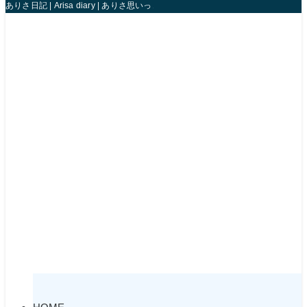
ありさ日記 | Arisa diary | ありさ思いっきり人生楽しんじゃうね！