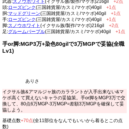
武器:
スノウホワイト
(イクサル族/製作/マケボ)216gil
+2点
頭:
ローズピンク
(三国雑貨屋/カスミ/マケボ)40gil
+1点
胴:
マッドグリーン
(三国雑貨屋/カスミ/マケボ)40gil
+1点
手:
ローズピンク
(三国雑貨屋/カスミ/マケボ)40gil
+1点
脚:
スノウホワイト
(イクサル族/製作/マケボ)216gil
+2点
足:
グルームパープル
(三国雑貨屋/カスミ/マケボ)40gil
+1点
手or脚:MGP3万+染色80gilで3万MGPで妥協(全職
Lv1)
ありさ
イクサル族&アマルジャ族のカララントが入手出来ない&マ
ケボ高くて買えないキャラの妥協策。手or脚をMGP3万で交
換して、80点6万MGP-3万MGP=差額3万MGPを確保して妥
協しよう。
基礎点数
+70点
(全11部位をなんでもいいから着るとこの点
数)