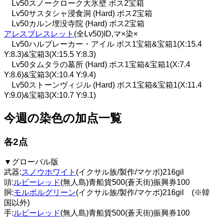
Lv50スノークローク大氷壁 ボス2宝箱
Lv50サスタシャ浸食洞 (Hard) ボス2宝箱
Lv50カルン埋没寺院 (Hard) ボス2宝箱
アレスブレスレット
(全Lv50)ID,マ×染×
Lv50ハルブレーカー・アイル ボス1宝箱&宝箱1(X:15.4
Y:8.3)&宝箱3(X:15.5 Y:8.3)
Lv50タムタラの墓所 (Hard) ボス1宝箱&宝箱1(X:7.4
Y:8.6)&宝箱3(X:10.4 Y:9.4)
Lv50ストーンヴィジル (Hard) ボス1宝箱&宝箱1(X:11.4
Y:9.0)&宝箱3(X:10.7 Y:9.1)
今週の染色の加点一覧
各2点
▼グローバル版
武器:
スノウホワイト
(イクサル族/製作/マケボ)216gil
頭:
ルビーレッド
(無人島)青船貨500(蒼天街)振興券100
胴:
モルボルグリーン
(イクサル族/製作/マケボ)216gil (※韓
国以外)
手:
ルビーレッド
(無人島)青船貨500(蒼天街)振興券100