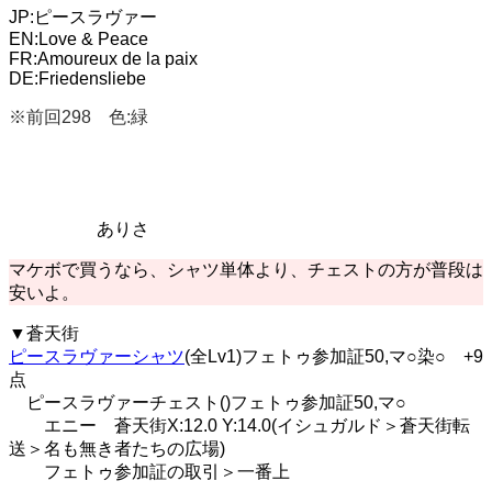
JP:ピースラヴァー
EN:Love & Peace
FR:Amoureux de la paix
DE:Friedensliebe
※前回298 色:緑
ありさ
マケボで買うなら、シャツ単体より、チェストの方が普段は
安いよ。
▼蒼天街
ピースラヴァーシャツ
(全Lv1)フェトゥ参加証50,マ○染○ +9
点
ピースラヴァーチェスト()フェトゥ参加証50,マ○
エニー 蒼天街X:12.0 Y:14.0(イシュガルド＞蒼天街転
送＞名も無き者たちの広場)
フェトゥ参加証の取引＞一番上