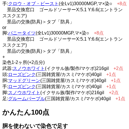
手:
クロウ・オブ・ビースト
(全Lv1)30000MGP,マ×染○
+8点
景品交換窓口 ゴールドソーサーX:5.1 Y:6.6(エントラン
ススクエア)
景品の交換(防具)＞タブ「防具」
or
脚:
バニータイツ
(全Lv1)30000MGP,マ×染○
+8点
景品交換窓口 ゴールドソーサーX:5.1 Y:6.6(エントラン
ススクエア)
景品の交換(防具)＞タブ「防具」
+
染色1-2ヶ所(+2点分)
武器:
スノウホワイト
(イクサル族/製作/マケボ)216gil
+2点
頭:
ローズピンク
(三国雑貨屋/カスミ/マケボ)40gil
+1点
胴:
マッドグリーン
(三国雑貨屋/カスミ/マケボ)40gil
+1点
手:
ローズピンク
(三国雑貨屋/カスミ/マケボ)40gil
+1点
脚:
スノウホワイト
(イクサル族/製作/マケボ)216gil
+2点
足:
グルームパープル
(三国雑貨屋/カスミ/マケボ)40gil
+1点
かんたん100点
胴を使わないで染色で足す