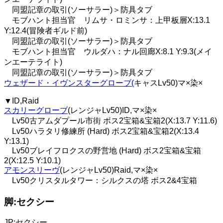
同盟記章の取引(ソーサラー)＞防具タブ
モブハント担当官 リムサ・ロミンサ：上甲板層X:13.1
Y:12.4(冒険者ギルド前)
同盟記章の取引(ソーサラー)＞防具タブ
モブハント担当官 ウルダハ：ナル回廊X:8.1 Y:9.3(メイ
ンエーテライト)
同盟記章の取引(ソーサラー)＞防具タブ
ウェザード・イヴンスターグローブ(
キャスLv50)マ×染×
▼ID,Raid
スカリーグローブ
(レンジャLv50)ID,マ×染×
Lv50古アムダプール市街 ボス2宝箱&宝箱2(X:13.7 Y:11.6)
Lv50ハラタリ修練所 (Hard) ボス2宝箱&宝箱2(X:13.4
Y:13.1)
Lv50ブレイフロクスの野営地 (Hard) ボス2宝箱&宝箱
2(X:12.5 Y:10.1)
アモンスリーヴ
(レンジャLv50)Raid,マ×染×
Lv50クリスタルタワー：シルクスの塔 ボス2&4宝箱
脚:セクシー
JP:セクシー