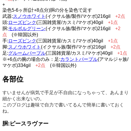
+
染色5-6ヶ所(計+8点分)胴の分を染色で足す
武器:
スノウホワイト
(イクサル族/製作/マケボ)216gil
+2点
頭:
ローズピンク
(三国雑貨屋/カスミ/マケボ)40gil
+1点
胴:
モルボルグリーン
(イクサル族/製作/マケボ)216gil
+2
点
(※韓国以外)
手:
ローズピンク
(三国雑貨屋/カスミ/マケボ)40gil
+1点
脚:
スノウホワイト
(イクサル族/製作/マケボ)216gil
+2点
足:
グルームパープル
(三国雑貨屋/カスミ/マケボ)40gil
+1点
※+6点の腕の場合のみ：足:
カラントパープル
(アマルジャ族/
マケボ)334gil
+2点
(※韓国以外)
各部位
すいませんが病気で手足が不自由になっちゃって、あんまり
細かく出来ないの。
このブログは趣味で自力で書いてるんで簡単に書いておく
ね。
胴:ピースラヴァー