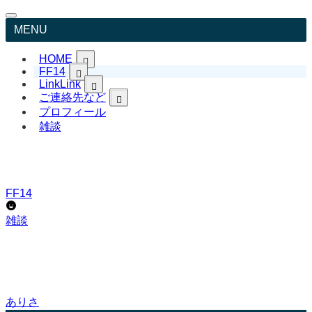
MENU
HOME
FF14
日本語TopPageへ戻る
Link
Link
Japanese
ご連絡先など
リンク集 LitLink
English
FF14英語表記&用語
YouTube ありさCh
プロフィール
お問い合わせ
ありさブログ
プロフィール
雑談
FF14日本語記事
ありさ日記 日常
プライバシーポリシー
FFXIV English page
Livedoor Blog
免責事項
X
リンクについて
Instagram
著作権について
TikTok
サイトマップ
FF14
Pinterest
Bluesky
雑談
ありさ