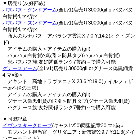
▼店売り(友好部族)
バヌバヌ・グンドアーム
(全Lv1)店売り30000gil orバヌバヌ
白骨貨4,マ×染×
バヌバヌ・ズンドアーム
(全Lv1)店売り30000gil orバヌバヌ
白骨貨4,マ×染×
商人のルナバヌ アバラシア雲海X:7.0 Y:14.2(オク・ズン
ド)
アイテムの購入＞アイテムの購入(gil)
バヌバヌ白骨貨の取引＞防具タブ(バヌバヌ白骨貨)
※バヌバヌ族:友好関係ランク7誓約～で購入可能
グナースアーム
(全Lv1)店売り30000gil orグナース偽黒銅貨
4,マ×染×
アキンド 高地ドラヴァニアX:23.6 Y:19.0(テイルフェザ
ーor不浄の三塔)
アイテムの購入＞アイテムの購入(gil)
グナース偽黒銅貨の取引＞防具タブ(グナース偽黒銅貨)
※グナース族:友好関係ランク7誓約～で購入可能
▼同盟記章
イヴンスターグローブ
(キャスLv50)同盟記章30,マ×染○
モブハント担当官 グリダニア：新市街X:9.7 Y:11.3(メイ
ンエーテライト)