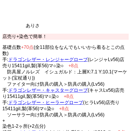
ありさ
店売り+染色で簡単！
基礎点数
+70点
(全11部位をなんでもいいから着るとこの点
数)
手:
ドラゴンレザー・レンジャーグローブ
(レンジャLv56)店
売り15411gil,製(革56)マ○染○
+8点
防具屋ノルレズ イシュガルド：上層X:7.1 Y:10.1(マーケ
ット(宝杖通り))
ファイター向け防具の購入＞防具の購入(Lv56)
手:
ドラゴンレザー・キャスターグローブ
(キャスLv56)店売
り15411gil,製(革56)マ○染○
+8点
手:
ドラゴンレザー・ヒーラーグローブ
(ヒラLv56)店売り
15411gil,製(革56)マ○染○
+8点
ソーサラー向け防具の購入＞防具の購入(Lv56)
+
染色1-2ヶ所(+2点分)