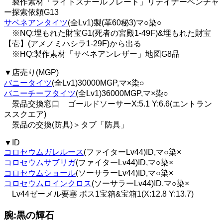
製作素材「ライトスチールプレート」リテイナーベンチャ
ー探索依頼G13
サベネアンタイツ
(全Lv1)製(革60秘3)マ○染○
※NQ:埋もれた財宝G1(死者の宮殿1-49F)&埋もれた財宝
【壱】(アメノミハシラ1-29F)から出る
※HQ:製作素材「サベネアンレザー」地図G8品
▼店売り(MGP)
バニータイツ
(全Lv1)30000MGP,マ×染○
バニーチーフタイツ
(全Lv1)36000MGP,マ×染○
景品交換窓口 ゴールドソーサーX:5.1 Y:6.6(エントラン
ススクエア)
景品の交換(防具)＞タブ「防具」
▼ID
コロセウムガレルース
(ファイターLv44)ID,マ○染×
コロセウムサブリガ
(ファイターLv44)ID,マ○染×
コロセウムショール
(ソーサラーLv44)ID,マ○染×
コロセウムロインクロス
(ソーサラーLv44)ID,マ○染×
Lv44ゼーメル要塞 ボス1宝箱&宝箱1(X:12.8 Y:13.7)
腕:黒の輝石