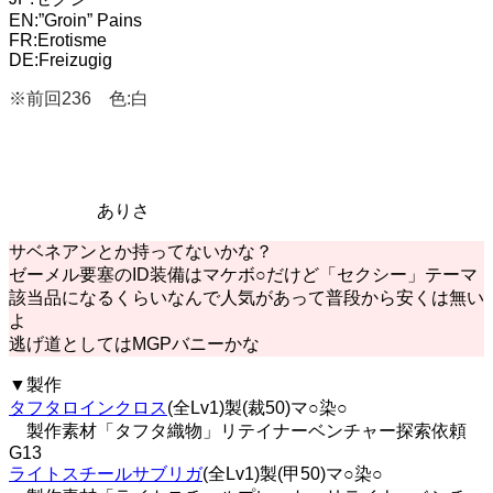
EN:”Groin” Pains
FR:Erotisme
DE:Freizugig
※前回236 色:白
ありさ
サベネアンとか持ってないかな？
ゼーメル要塞のID装備はマケボ○だけど「セクシー」テーマ
該当品になるくらいなんで人気があって普段から安くは無い
よ
逃げ道としてはMGPバニーかな
▼製作
タフタロインクロス
(全Lv1)製(裁50)マ○染○
製作素材「タフタ織物」リテイナーベンチャー探索依頼
G13
ライトスチールサブリガ
(全Lv1)製(甲50)マ○染○