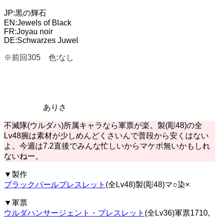
JP:黒の輝石
EN:Jewels of Black
FR:Joyau noir
DE:Schwarzes Juwel
※前回305 色:なし
ありさ
不滅隊(ウルダハ)所属キャラなら軍票が楽。製(彫48)の全
Lv48腕は素材が少しめんどくさいんで普段から安くはない
よ。今週は7.2直後でみんな忙しいからマケボ無いかもしれ
ないねー。
▼製作
ブラックパールブレスレット
(全Lv48)製(彫48)マ○染×
▼軍票
ウルダハンサージェント・ブレスレット
(全Lv36)軍票1710,