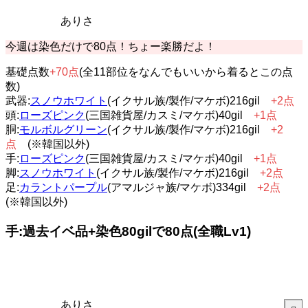
ありさ
今週は染色だけで80点！ちょー楽勝だよ！
基礎点数
+70点
(全11部位をなんでもいいから着るとこの点
数)
武器:
スノウホワイト
(イクサル族/製作/マケボ)216gil
+2点
頭:
ローズピンク
(三国雑貨屋/カスミ/マケボ)40gil
+1点
胴:
モルボルグリーン
(イクサル族/製作/マケボ)216gil
+2
点
(※韓国以外)
手:
ローズピンク
(三国雑貨屋/カスミ/マケボ)40gil
+1点
脚:
スノウホワイト
(イクサル族/製作/マケボ)216gil
+2点
足:
カラントパープル
(アマルジャ族/マケボ)334gil
+2点
(※韓国以外)
手:過去イベ品+染色80gilで80点(全職Lv1)
ありさ