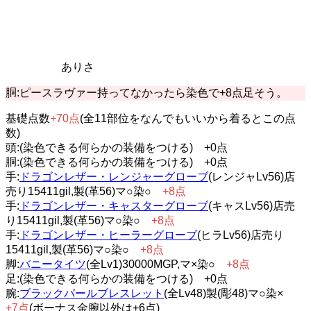
ありさ
胴:ピースラヴァー持ってなかったら染色で+8点足そう。
基礎点数
+70点
(全11部位をなんでもいいから着るとこの点
数)
頭:(染色できる何らかの装備をつける) +0点
胴:(染色できる何らかの装備をつける) +0点
手:
ドラゴンレザー・レンジャーグローブ
(レンジャLv56)店
売り15411gil,製(革56)マ○染○
+8点
手:
ドラゴンレザー・キャスターグローブ
(キャスLv56)店売
り15411gil,製(革56)マ○染○
+8点
手:
ドラゴンレザー・ヒーラーグローブ
(ヒラLv56)店売り
15411gil,製(革56)マ○染○
+8点
脚:
バニータイツ
(全Lv1)30000MGP,マ×染○
+8点
足:(染色できる何らかの装備をつける) +0点
腕:
ブラックパールブレスレット
(全Lv48)製(彫48)マ○染×
+7点
(ボーナス金腕以外は+6点)