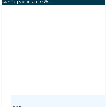
ありさ日記 | Arisa diary | ありさ思いっきり人生楽しんじゃうね！