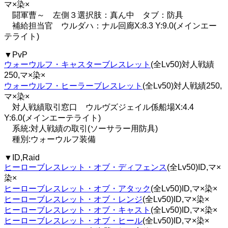
マ×染×
闘軍曹～ 左側３選択肢：真ん中 タブ：防具
補給担当官 ウルダハ：ナル回廊X:8.3 Y:9.0(メインエー
テライト)
▼PvP
ウォーウルフ・キャスターブレスレット
(全Lv50)対人戦績
250,マ×染×
ウォーウルフ・ヒーラーブレスレット
(全Lv50)対人戦績250,
マ×染×
対人戦績取引窓口 ウルヴズジェイル係船場X:4.4
Y:6.0(メインエーテライト)
系統:対人戦績の取引(ソーサラー用防具)
種別:ウォーウルフ装備
▼ID,Raid
ヒーローブレスレット・オブ・ディフェンス
(全Lv50)ID,マ×
染×
ヒーローブレスレット・オブ・アタック
(全Lv50)ID,マ×染×
ヒーローブレスレット・オブ・レンジ
(全Lv50)ID,マ×染×
ヒーローブレスレット・オブ・キャスト
(全Lv50)ID,マ×染×
ヒーローブレスレット・オブ・ヒール
(全Lv50)ID,マ×染×