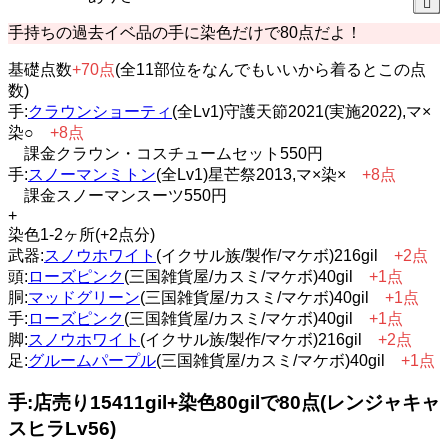
手持ちの過去イベ品の手に染色だけで80点だよ！
基礎点数
+70点
(全11部位をなんでもいいから着るとこの点
数)
手:
クラウンショーティ
(全Lv1)守護天節2021(実施2022),マ×
染○
+8点
課金クラウン・コスチュームセット550円
手:
スノーマンミトン
(全Lv1)星芒祭2013,マ×染×
+8点
課金スノーマンスーツ550円
+
染色1-2ヶ所(+2点分)
武器:
スノウホワイト
(イクサル族/製作/マケボ)216gil
+2点
頭:
ローズピンク
(三国雑貨屋/カスミ/マケボ)40gil
+1点
胴:
マッドグリーン
(三国雑貨屋/カスミ/マケボ)40gil
+1点
手:
ローズピンク
(三国雑貨屋/カスミ/マケボ)40gil
+1点
脚:
スノウホワイト
(イクサル族/製作/マケボ)216gil
+2点
足:
グルームパープル
(三国雑貨屋/カスミ/マケボ)40gil
+1点
手:店売り15411gil+染色80gilで80点(レンジャキャ
スヒラLv56)