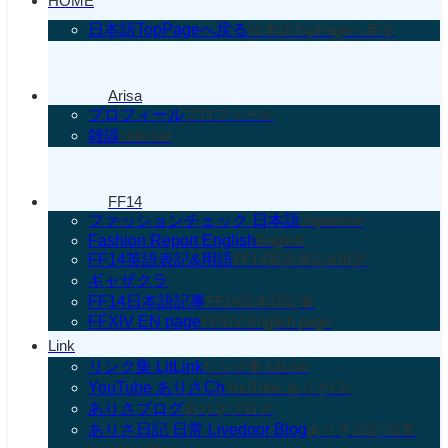
HOME
日本語TopPageへ戻る
日本語TopPageへ戻る
Arisa
プロフィール
プロフィール
雑談
chitchat
FF14
ファッションチェック 日本語
Japanese
Fashion Report English
English
FF14英語表記&用語
FF14英語表記&用語
ギャザクラ
FF14日本語記事
FF14日本語記事
FFXIV EN page
FFXIV English page
Link
リンク集 LitLink
リンク集 LitLink
YouTube ありさCh
YouTube ありさCh
ありさブログ
ありさブログ
ありさ日記 日常 Livedoor Blog
ありさ日記 日常