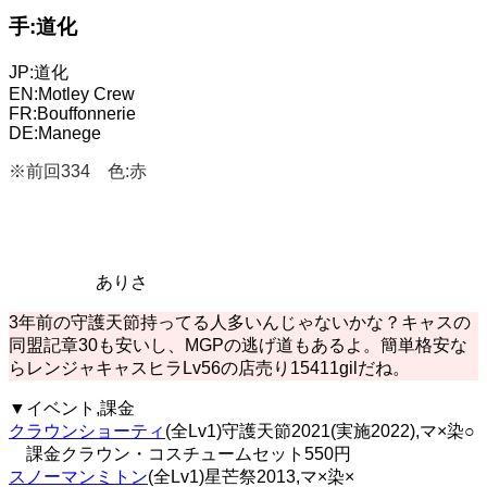
手:道化
JP:道化
EN:Motley Crew
FR:Bouffonnerie
DE:Manege
※前回334 色:赤
ありさ
3年前の守護天節持ってる人多いんじゃないかな？キャスの
同盟記章30も安いし、MGPの逃げ道もあるよ。簡単格安な
らレンジャキャスヒラLv56の店売り15411gilだね。
▼イベント,課金
クラウンショーティ
(全Lv1)守護天節2021(実施2022),マ×染○
課金クラウン・コスチュームセット550円
スノーマンミトン
(全Lv1)星芒祭2013,マ×染×