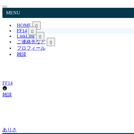
MENU
HOME
FF14
日本語TopPageへ戻る
Link
Link
Japanese
ご連絡先など
リンク集 LitLink
English
YouTube ありさCh
FF14英語表記&用語
プロフィール
お問い合わせ
ありさブログ
プロフィール
雑談
FF14日本語記事
ありさ日記 日常 Livedoor
プライバシーポリシー
X
FFXIV English page
免責事項
Instagram
リンクについて
TikTok
著作権について
Pinterest
サイトマップ
FF14
Bluesky
雑談
ありさ