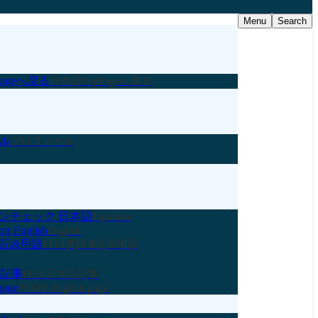
Menu
Search
ageへ戻る
日本語TopPageへ戻る
ル
プロフィール
ンチェック 日本語
Japanese
rt English
English
表記&用語
FF14英語表記&用語
語記事
FF14日本語記事
page
FFXIV English page