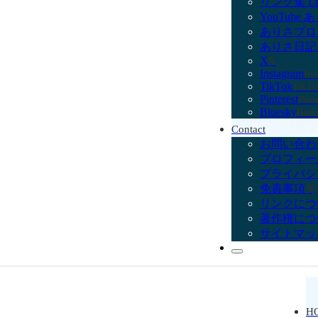
リンク集 Lit
YouTube 
ありさブロ
ありさ日記 日常
X
X
Instagram
In
TikTok
TikT
Pinterest
Pint
Bluesky
Blue
Contact
お問い合わ
プロフィー
プライバシ
免責事項
免
リンクにつ
著作権につ
サイトマッ
H