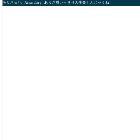
ありさ日記 | Arisa diary | ありさ思いっきり人生楽しんじゃうね！