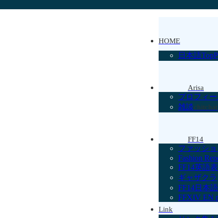
HOME
日本語TopP
Arisa
プロフィー
雑談
chitchat
FF14
ファッショ
Fashion Repo
FF14英語
ギャザクラ
FF14日本
FFXIV EN 
Link