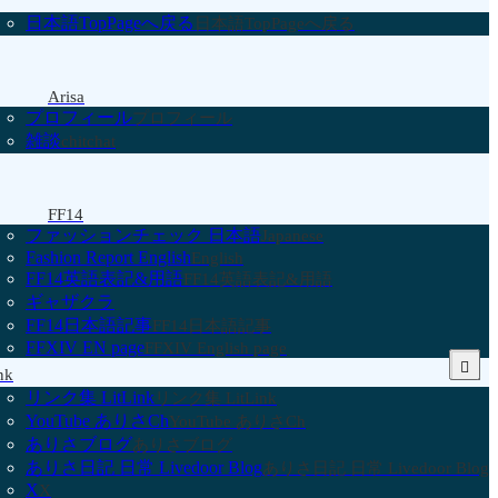
日本語TopPageへ戻る
日本語TopPageへ戻る
Arisa
プロフィール
プロフィール
雑談
chitchat
FF14
ファッションチェック 日本語
Japanese
Fashion Report English
English
FF14英語表記&用語
FF14英語表記&用語
ギャザクラ
FF14日本語記事
FF14日本語記事
FFXIV EN page
FFXIV English page
nk
リンク集 LitLink
リンク集 LitLink
YouTube ありさCh
YouTube ありさCh
ありさブログ
ありさブログ
ありさ日記 日常 Livedoor Blog
ありさ日記 日常 Livedoor Blog
X
X