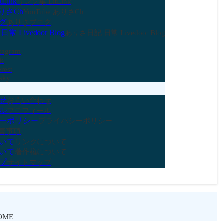
Link
リンク集 LitLink
ありさCh
YouTube ありさCh
グ
ありさブログ
 Livedoor Blog
ありさ日記 日常 Livedoor Blog
stagram
ok
erest
sky
せ
お問い合わせ
ル
プロフィール
ーポリシー
プライバシーポリシー
責事項
いて
リンクについて
いて
著作権について
プ
サイトマップ
OME