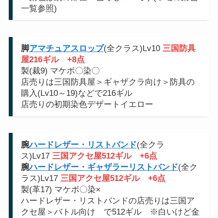
一覧参照)
脚
アマチュアスロップ
(全クラス)Lv10
三国防具
屋216ギル
+8点
製(裁9) マケボ〇染〇
店売りは三国防具屋＞ギャザクラ向け＞防具の
購入(Lv10～19)などで216ギル
店売りの初期染色デザートイエロー
腕
ハードレザー・リストバンド
(全クラ
ス)Lv17
三国アクセ屋512ギル
+6点
腕
ハードレザー・ギャザラーリストバンド
(全ク
ラス)Lv17
三国アクセ屋512ギル
+6点
製(革17) マケボ〇染×
ハードレザー・リストバンドの店売りは三国ア
クセ屋＞バトル向け で512ギル ※白いけど金