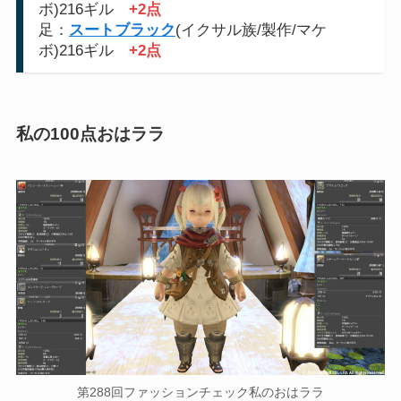
ボ)216ギル
+2点
足：
スートブラック
(イクサル族/製作/マケ
ボ)216ギル
+2点
私の100点おはララ
第288回ファッションチェック私のおはララ