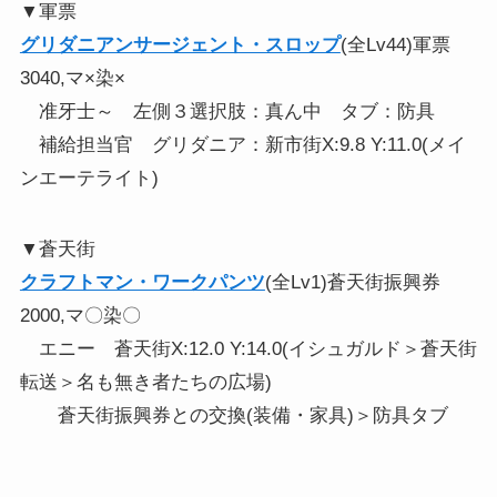
▼軍票
グリダニアンサージェント・スロップ
(全Lv44)軍票
3040,マ×染×
准牙士～ 左側３選択肢：真ん中 タブ：防具
補給担当官 グリダニア：新市街X:9.8 Y:11.0(メイ
ンエーテライト)
▼蒼天街
クラフトマン・ワークパンツ
(全Lv1)蒼天街振興券
2000,マ〇染〇
エニー 蒼天街X:12.0 Y:14.0(イシュガルド＞蒼天街
転送＞名も無き者たちの広場)
蒼天街振興券との交換(装備・家具)＞防具タブ