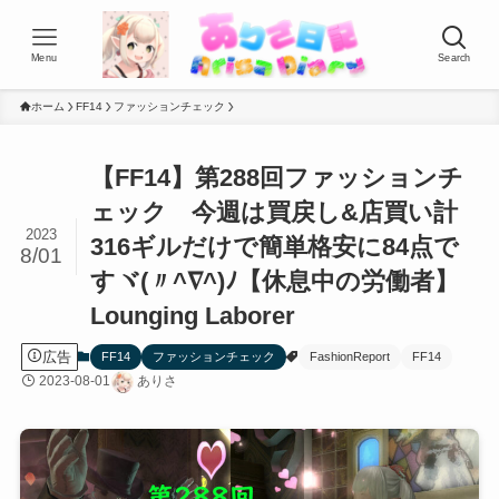
Menu
Search
ホーム
FF14
ファッションチェック
【FF14】第288回ファッションチ
ェック 今週は買戻し&店買い計
2023
316ギルだけで簡単格安に84点で
8/01
すヾ(〃^∇^)ﾉ【休息中の労働者】
Lounging Laborer
広告
FF14
ファッションチェック
FashionReport
FF14
2023-08-01
ありさ