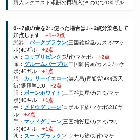
購入＞クエスト報酬の再購入(その1)で100ギル
6～7点の金を2つ使った場合は1～2点分染色して
加点します
+1～2点
武器：
バークブラウン
(三国雑貨屋/カスミ/マケ
ボ)40ギル
+2点
頭：
コリブリピンク
(製作/マケボ)
+2点
頭：
グルームパープル
(三国雑貨屋/カスミ/マケ
ボ)40ギル
+1点
胴：
カナリーイエロー
(無人島)青船貨500(蒼天
街)振興券100
+2点
胴：
ボーンホワイト
(三国雑貨屋/カスミ/マケ
ボ)40ギル
+1点
手：
メドウグリーン
(コボルド族/マケボ)216ギ
ル
+2点
手：
マッドグリーン
(三国雑貨屋/カスミ/マケ
ボ)40ギル
+1点
脚：
スートブラック
(イクサル族/製作/マケ