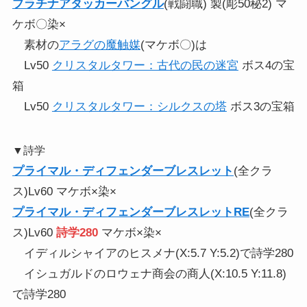
プラチナアタッカーバングル
(戦闘職) 製(彫50秘2) マ
ケボ〇染×
素材の
アラグの魔触媒
(マケボ〇)は
Lv50
クリスタルタワー：古代の民の迷宮
ボス4の宝
箱
Lv50
クリスタルタワー：シルクスの塔
ボス3の宝箱
▼詩学
プライマル・ディフェンダーブレスレット
(全クラ
ス)Lv60 マケボ×染×
プライマル・ディフェンダーブレスレットRE
(全クラ
ス)Lv60
詩学280
マケボ×染×
イディルシャイアのヒスメナ(X:5.7 Y:5.2)で詩学280
イシュガルドのロウェナ商会の商人(X:10.5 Y:11.8)
で詩学280