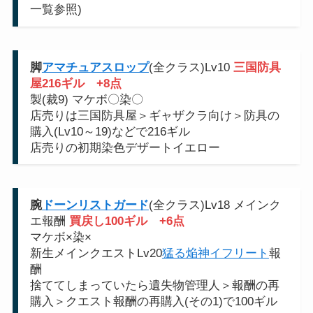
一覧参照)
脚
アマチュアスロップ
(全クラス)Lv10
三国防具
屋216ギル
+8点
製(裁9) マケボ〇染〇
店売りは三国防具屋＞ギャザクラ向け＞防具の
購入(Lv10～19)などで216ギル
店売りの初期染色デザートイエロー
腕
ドーンリストガード
(全クラス)Lv18 メインク
エ報酬
買戻し100ギル
+6点
マケボ×染×
新生メインクエストLv20
猛る焔神イフリート
報
酬
捨ててしまっていたら遺失物管理人＞報酬の再
購入＞クエスト報酬の再購入(その1)で100ギル