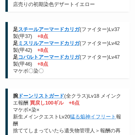
店売りの初期染色デザートイエロー
足
スチールアーマードカリガ
(ファイター)Lv37
製(甲37)
+8点
足
ミスリルアーマードカリガ
(ファイター)Lv42
製(甲42)
+8点
足
コバルトアーマードカリガ
(ファイター)Lv47
製(甲46)
+8点
マケボ〇染〇
腕
ドーンリストガード
(全クラス)Lv18 メインク
エ報酬
買戻し100ギル
+6点
マケボ×染×
新生メインクエストLv20
猛る焔神イフリート
報
酬
捨ててしまっていたら遺失物管理人＞報酬の再