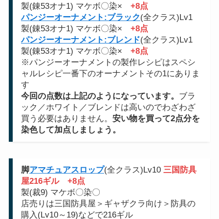
製(錬53オナ1) マケボ〇染×
+8点
パンジーオーナメント:ブラック
(全クラス)Lv1
製(錬53オナ1) マケボ〇染×
+8点
パンジーオーナメント:ブレンド
(全クラス)Lv1
製(錬53オナ1) マケボ〇染×
+8点
※パンジーオーナメントの製作レシピはスペシ
ャルレシピ一番下のオーナメントその1にありま
す
今回の点数は上記のようになっています。
ブラ
ック／ホワイト／ブレンドは高いのでわざわざ
買う必要はありません。
安い物を買って2点分を
染色して加点しましょう。
脚
アマチュアスロップ
(全クラス)Lv10
三国防具
屋216ギル
+8点
製(裁9) マケボ〇染〇
店売りは三国防具屋＞ギャザクラ向け＞防具の
購入(Lv10～19)などで216ギル