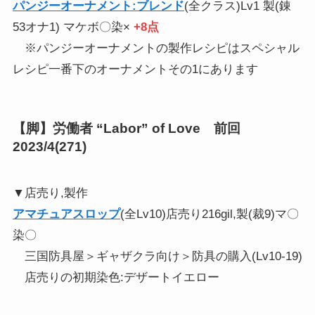
パンジーオーナメント:ブレンド
(全クラス)Lv1 製(錬
53オナ1) マケボ〇染×
+8点
※パンジーオーナメントの製作レシピはスペシャル
レシピ一番下のオーナメントその1にあります
【脚】労働者 “Labor” of Love 前回
2023/4(271)
▼店売り,製作
アマチュアスロップ
(全Lv10)店売り216gil,製(裁9)マ〇
染〇
三国防具屋＞ギャザクラ向け＞防具の購入(Lv10-19)
店売りの初期染色:デザートイエロー